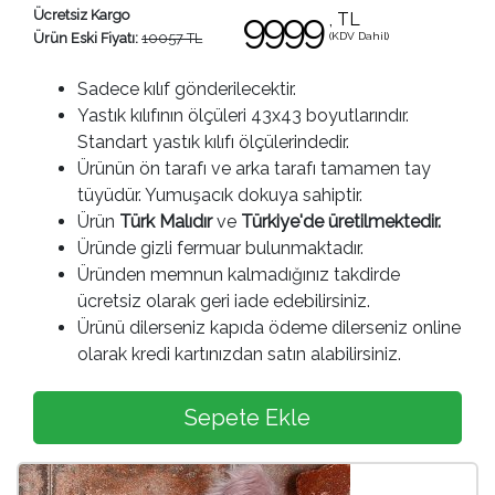
9999
Ücretsiz Kargo
, TL
(KDV Dahil)
Ürün Eski Fiyatı:
10057 TL
Sadece kılıf gönderilecektir.
Yastık kılıfının ölçüleri 43x43 boyutlarındır.
Standart yastık kılıfı ölçülerindedir.
Ürünün ön tarafı ve arka tarafı tamamen tay
tüyüdür. Yumuşacık dokuya sahiptir.
Ürün
Türk Malıdır
ve
Türkiye'de üretilmektedir.
Üründe gizli fermuar bulunmaktadır.
Üründen memnun kalmadığınız takdirde
ücretsiz olarak geri iade edebilirsiniz.
Ürünü dilerseniz kapıda ödeme dilerseniz online
olarak kredi kartınızdan satın alabilirsiniz.
Sepete Ekle