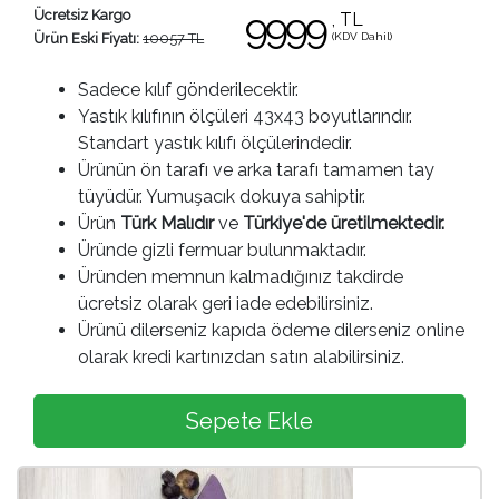
9999
Ücretsiz Kargo
, TL
(KDV Dahil)
Ürün Eski Fiyatı:
10057 TL
Sadece kılıf gönderilecektir.
Yastık kılıfının ölçüleri 43x43 boyutlarındır.
Standart yastık kılıfı ölçülerindedir.
Ürünün ön tarafı ve arka tarafı tamamen tay
tüyüdür. Yumuşacık dokuya sahiptir.
Ürün
Türk Malıdır
ve
Türkiye'de üretilmektedir.
Üründe gizli fermuar bulunmaktadır.
Üründen memnun kalmadığınız takdirde
ücretsiz olarak geri iade edebilirsiniz.
Ürünü dilerseniz kapıda ödeme dilerseniz online
olarak kredi kartınızdan satın alabilirsiniz.
Sepete Ekle